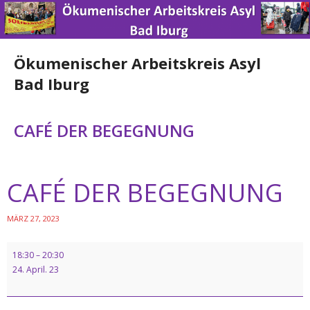
Ökumenischer Arbeitskreis Asyl
Bad Iburg
Home
CAFÉ DER BEGEGNUNG
News
CAFÉ DER BEGEGNUNG
Über uns
Engagement
MÄRZ 27, 2023
Spenden
18:30
–
20:30
24. April. 23
Nützliche Links