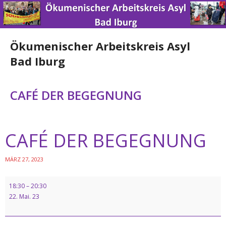
Ökumenischer Arbeitskreis Asyl
Bad Iburg
Home
CAFÉ DER BEGEGNUNG
News
CAFÉ DER BEGEGNUNG
Über uns
Engagement
MÄRZ 27, 2023
Spenden
18:30
–
20:30
22. Mai. 23
Nützliche Links