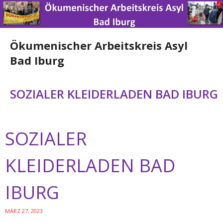
Ökumenischer Arbeitskreis Asyl
Bad Iburg
Home
SOZIALER KLEIDERLADEN BAD IBURG
News
SOZIALER
Über uns
Engagement
KLEIDERLADEN BAD
Spenden
IBURG
Nützliche Links
MÄRZ 27, 2023