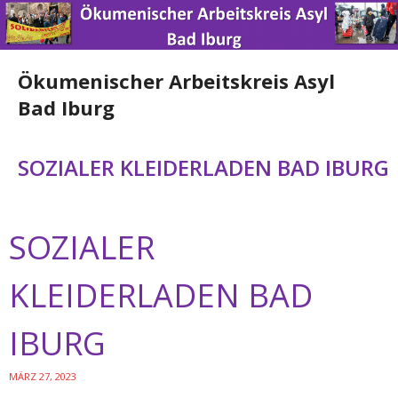
Ökumenischer Arbeitskreis Asyl
Bad Iburg
Home
SOZIALER KLEIDERLADEN BAD IBURG
News
SOZIALER
Über uns
Engagement
KLEIDERLADEN BAD
Spenden
IBURG
Nützliche Links
MÄRZ 27, 2023