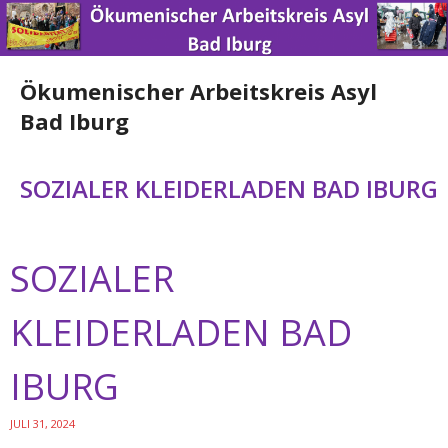
Ökumenischer Arbeitskreis Asyl
Bad Iburg
Home
SOZIALER KLEIDERLADEN BAD IBURG
News
SOZIALER
Über uns
Engagement
KLEIDERLADEN BAD
Spenden
IBURG
Nützliche Links
JULI 31, 2024