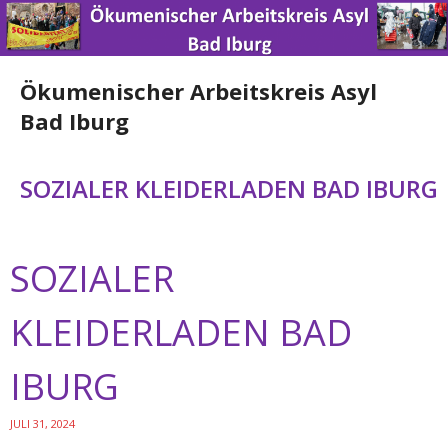
Ökumenischer Arbeitskreis Asyl
Bad Iburg
Home
SOZIALER KLEIDERLADEN BAD IBURG
News
SOZIALER
Über uns
Engagement
KLEIDERLADEN BAD
Spenden
IBURG
Nützliche Links
JULI 31, 2024