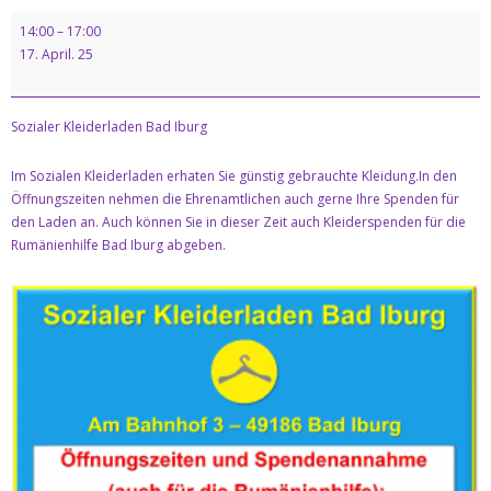
Kontakt
14:00
–
17:00
17. April. 25
Datenschutz & Impresssum
Sozialer Kleiderladen Bad Iburg
Im Sozialen Kleiderladen erhaten Sie günstig gebrauchte Kleidung.In den
Öffnungszeiten nehmen die Ehrenamtlichen auch gerne Ihre Spenden für
den Laden an. Auch können Sie in dieser Zeit auch Kleiderspenden für die
Rumänienhilfe Bad Iburg abgeben.