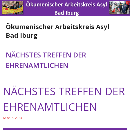
Ökumenischer Arbeitskreis Asyl
Bad Iburg
Home
NÄCHSTES TREFFEN DER
EHRENAMTLICHEN
News
Über uns
NÄCHSTES TREFFEN DER
Engagement
EHRENAMTLICHEN
Spenden
NOV. 5, 2023
Nützliche Links