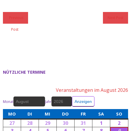
Previous
Next Post
Post
NÜTZLICHE TERMINE
Veranstaltungen im August 2026
Monat
Jahr
MO
DI
MI
DO
FR
SA
SO
27
28
29
30
31
1
2
3
4
5
6
7
8
9