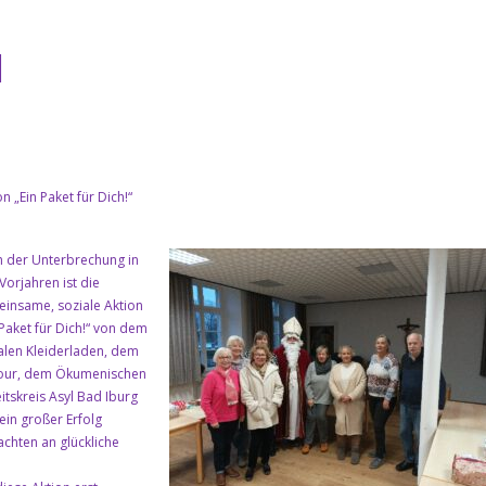
H
on „Ein Paket für Dich!“
 der Unterbrechung in
Vorjahren ist die
insame, soziale Aktion
 Paket für Dich!“ von dem
alen Kleiderladen, dem
our, dem Ökumenischen
itskreis Asyl Bad Iburg
ein großer Erfolg
chten an glückliche