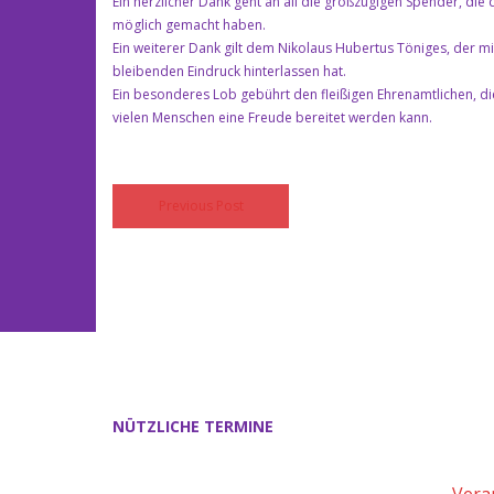
Ein herzlicher Dank geht an all die großzügigen Spender, die 
möglich gemacht haben.
Ein weiterer Dank gilt dem Nikolaus Hubertus Töniges, der m
bleibenden Eindruck hinterlassen hat.
Ein besonderes Lob gebührt den fleißigen Ehrenamtlichen, di
vielen Menschen eine Freude bereitet werden kann.
Previous Post
NÜTZLICHE TERMINE