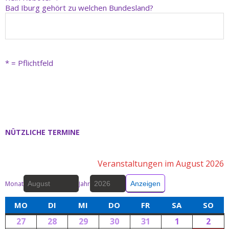
Bad Iburg gehört zu welchen Bundesland?
* = Pflichtfeld
A
l
t
e
r
NÜTZLICHE TERMINE
n
a
t
Veranstaltungen im August 2026
i
v
Monat
Jahr
e
:
MO
DI
MI
DO
FR
SA
SO
27
28
29
30
31
1
2