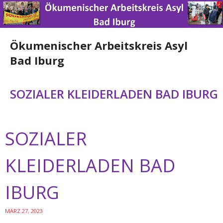
Ökumenischer Arbeitskreis Asyl
Bad Iburg
Home
SOZIALER KLEIDERLADEN BAD IBURG
News
SOZIALER
Über uns
Engagement
KLEIDERLADEN BAD
Spenden
IBURG
Nützliche Links
MÄRZ 27, 2023